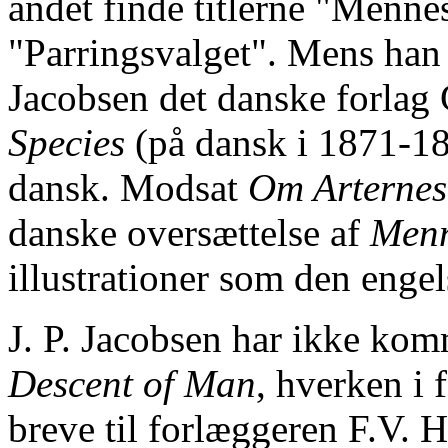
andet finde titlerne "Menn
"Parringsvalget". Mens han s
Jacobsen det danske forlag
Species
(på dansk i 1871-1
dansk. Modsat
Om Arternes
danske oversættelse af
Menn
illustrationer som den enge
J. P. Jacobsen har ikke kom
Descent of Man
, hverken i 
breve til forlæggeren F.V. H