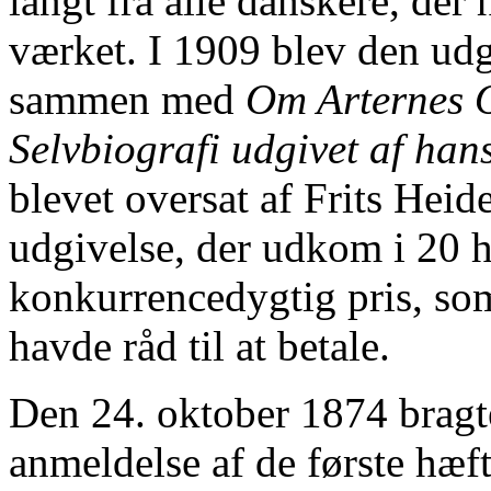
langt fra alle danskere, der 
værket. I 1909 blev den ud
sammen med
Om Arternes 
Selvbiografi udgivet af ha
blevet oversat af Frits Heid
udgivelse, der udkom i 20 hæ
konkurrencedygtig pris, som
havde råd til at betale.
Den 24. oktober 1874 bragt
anmeldelse af de første hæf