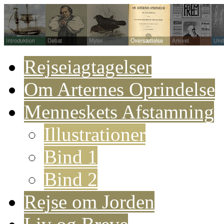
Rejseiagtagelser
Om Arternes Oprindelse
Menneskets Afstamning
Illustrationer
Bind 1
Bind 2
Rejse om Jorden