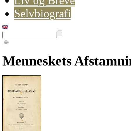
Liv og Breve
Selvbiografi
Menneskets Afstamni